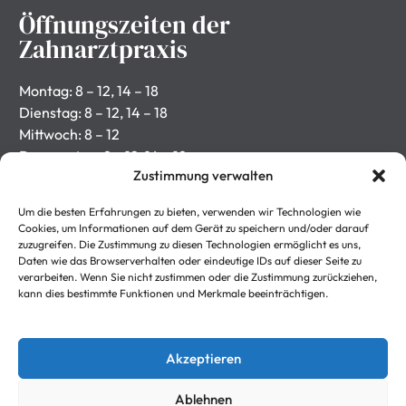
Öffnungszeiten der
Zahnarztpraxis
Montag: 8 – 12, 14 – 18
Dienstag: 8 – 12, 14 – 18
Mittwoch: 8 – 12
Donnerstag: 8 – 12, 14 – 18
Zustimmung verwalten
Freitag: 8 – 12
Rechtliches
Um die besten Erfahrungen zu bieten, verwenden wir Technologien wie
Cookies, um Informationen auf dem Gerät zu speichern und/oder darauf
zuzugreifen. Die Zustimmung zu diesen Technologien ermöglicht es uns,
Daten wie das Browserverhalten oder eindeutige IDs auf dieser Seite zu
Impressum
verarbeiten. Wenn Sie nicht zustimmen oder die Zustimmung zurückziehen,
kann dies bestimmte Funktionen und Merkmale beeinträchtigen.
Datenschutzerklärung
Kontakt
Akzeptieren
Gestioniere deine Cookie-Einstellungen, indem du hier
Ablehnen