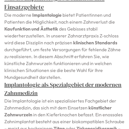
Einsatzgebiete
Die moderne
Implantologie
bietet Patientinnen und
Patienten die Möglichkeit, nach einem Zahnverlust die
Kaufunktion und Ästhetik
des Gebisses stabil
wiederherzustellen. In unserer Zahnarztpraxis Z-schloss
wird diese Disziplin nach präzisen
klinischen Standards
durchgeführt, um feste Versorgungen für fehlende Zähne
zu realisieren. In diesem Abschnitt erfahren Sie, wie
künstliche Zahnwurzeln funktionieren und in welchen
klinischen Situationen sie die beste Wahl für Ihre
Mundgesundheit darstellen.
Implantologie als Spezialgebiet der modernen
Zahnmedizin
Die Implantologie ist ein spezialisiertes Fachgebiet der
Zahnmedizin, das sich mit dem Einsetzen
künstlicher
Zahnwurzeln
in den Kieferknochen befasst. Ein enossales
Zahnimplantat besteht aus einer biokompatiblen Schraube
– meist aus hochreinem
Titan
oder
Zirkonoxidkeramik
–,