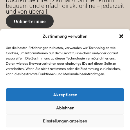
bequem und einfach direkt online – jederzeit
und von überall.
Online-Termine
Zustimmung verwalten
Anschrift
Um die besten Erfahrungen zu bieten, verwenden wir Technologien wie
Cookies, um Informationen auf dem Gerät zu speichern und/oder darauf
76133 Karlsruhe, Waldstr. 2
zuzugreifen. Die Zustimmung zu diesen Technologien ermöglicht es uns,
Daten wie das Browserverhalten oder eindeutige IDs auf dieser Seite zu
0721 29311
verarbeiten. Wenn Sie nicht zustimmen oder die Zustimmung zurückziehen,
kann dies bestimmte Funktionen und Merkmale beeinträchtigen.
info@z-schloss.de
Akzeptieren
Öffnungszeiten der
Ablehnen
Zahnarztpraxis
Einstellungen anzeigen
Termin