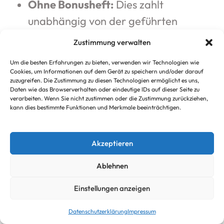
Ohne Bonusheft:
Dies zahlt
unabhängig von der geführten
Vorsorge-Historie.
Zustimmung verwalten
Berechnung und Abschluss
Um die besten Erfahrungen zu bieten, verwenden wir Technologien wie
Cookies, um Informationen auf dem Gerät zu speichern und/oder darauf
zuzugreifen. Die Zustimmung zu diesen Technologien ermöglicht es uns,
Die
Zusatzversicherung
ist ein wichtiger
Daten wie das Browserverhalten oder eindeutige IDs auf dieser Seite zu
verarbeiten. Wenn Sie nicht zustimmen oder die Zustimmung zurückziehen,
Baustein für Ihre Gesundheit. Im Falle
kann dies bestimmte Funktionen und Merkmale beeinträchtigen.
einer nötigen Behandlung müssen
Patienten oft in
Vorkasse gehen
, aber das
Akzeptieren
Rechnung einreichen funktioniert heute
Ablehnen
meist digital per App. Wer wissen möchte,
wie lange dauert Erstattung
, erhält bei
Einstellungen anzeigen
Termin
guten Versicherern die Antwort: „wenige
Nachricht
Datenschutzerklärung
Impressum
Tage“. Achten Sie auf Tarife, die